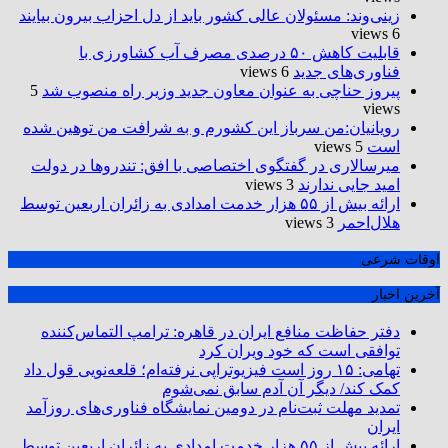
زینی‌وند: مسئولان عالی کشور باید از دل احزاب بیرون بیایند
6 views
قابلیت کاهش ۵۰ درصدی مصرف آب کشاورزی با
فناوری‌های جدید
6 views
پیروز حناچی به عنوان معاون جدید وزیر راه منصوب شد
5
views
رویانیان:من سرباز این کشورم و به شرافت من توهین شده
است
5 views
میرسالاری در گفتگوی اختصاصی با افق: تندروها در دولت
امید جایی ندارند
3 views
ارائه بیش از ۵۵ هزار خدمت امدادی به زائران اربعین توسط
هلال‌احمر
3 views
اوقات شرعی
آخرین اخبار
دفتر حفاظت منافع ایران در قاهره: ترامپ التماس‌کننده
توافقی است که خود ویران کرد
تهامی: ۱۵ روز است فیزیوتراپی نرفته‌ام؛ قلعه‌نویی قول داد
کمک کند/ دیگر آن آدم سابق نمی‌شوم
تمدید مهلت ثبت‌نام در دومین نمایشگاه فناوری‌های روزآمد
ایران
ارائه بیش از ۵۵ هزار خدمت امدادی به زائران اربعین توسط