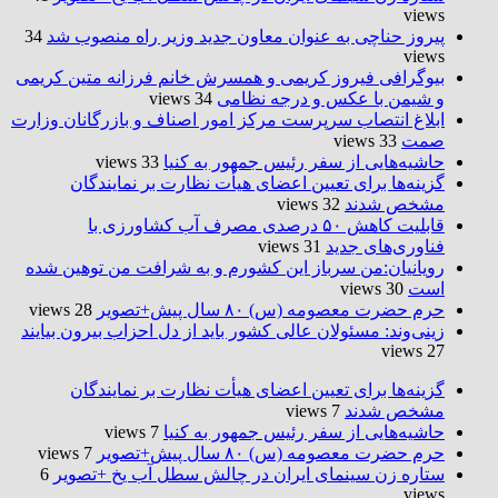
views
پیروز حناچی به عنوان معاون جدید وزیر راه منصوب شد
34
views
بیوگرافی فیروز کریمی و همسرش خانم فرزانه متین کریمی
و شیمن با عکس و درجه نظامی
34 views
ابلاغ انتصاب سرپرست مرکز امور اصناف و بازرگانان وزارت
صمت
33 views
حاشیه‌هایی از سفر رئیس جمهور به کنیا
33 views
گزینه‌ها برای تعیین اعضای هیأت نظارت بر نمایندگان
مشخص شدند
32 views
قابلیت کاهش ۵۰ درصدی مصرف آب کشاورزی با
فناوری‌های جدید
31 views
رویانیان:من سرباز این کشورم و به شرافت من توهین شده
است
30 views
حرم حضرت‌ معصومه (س) ۸۰ سال پیش+تصویر
28 views
زینی‌وند: مسئولان عالی کشور باید از دل احزاب بیرون بیایند
27 views
گزینه‌ها برای تعیین اعضای هیأت نظارت بر نمایندگان
مشخص شدند
7 views
حاشیه‌هایی از سفر رئیس جمهور به کنیا
7 views
حرم حضرت‌ معصومه (س) ۸۰ سال پیش+تصویر
7 views
ستاره زن سینمای ایران در چالش سطل آب یخ +تصویر
6
views