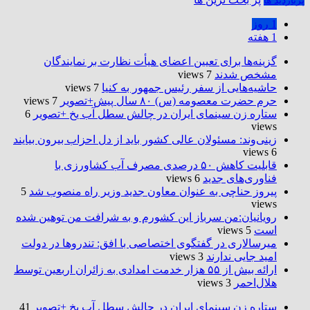
پربازدید ها
1 روز
1 هفته
گزینه‌ها برای تعیین اعضای هیأت نظارت بر نمایندگان
مشخص شدند
7 views
حاشیه‌هایی از سفر رئیس جمهور به کنیا
7 views
حرم حضرت‌ معصومه (س) ۸۰ سال پیش+تصویر
7 views
ستاره زن سینمای ایران در چالش سطل آب یخ +تصویر
6
views
زینی‌وند: مسئولان عالی کشور باید از دل احزاب بیرون بیایند
6 views
قابلیت کاهش ۵۰ درصدی مصرف آب کشاورزی با
فناوری‌های جدید
6 views
پیروز حناچی به عنوان معاون جدید وزیر راه منصوب شد
5
views
رویانیان:من سرباز این کشورم و به شرافت من توهین شده
است
5 views
میرسالاری در گفتگوی اختصاصی با افق: تندروها در دولت
امید جایی ندارند
3 views
ارائه بیش از ۵۵ هزار خدمت امدادی به زائران اربعین توسط
هلال‌احمر
3 views
ستاره زن سینمای ایران در چالش سطل آب یخ +تصویر
41