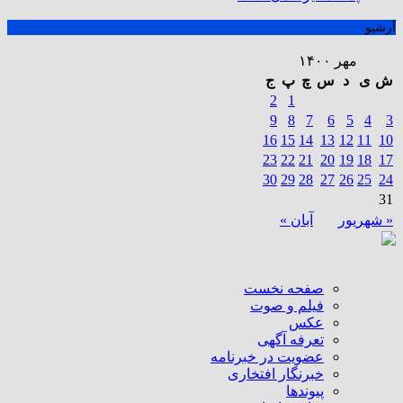
آرشیو
مهر ۱۴۰۰
ش
ی
د
س
چ
پ
ج
2
1
9
8
7
6
5
4
3
16
15
14
13
12
11
10
23
22
21
20
19
18
17
30
29
28
27
26
25
24
31
« شهریور
آبان »
صفحه نخست
فیلم و صوت
عکس
تعرفه آگهی
عضویت در خبرنامه
خبرنگار افتخاری
پیوندها