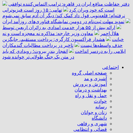
دفتر حفاظت منافع ایران در قاهره: ترامپ التماس‌کننده توافقی
است که خود ویران کرد
تهامی: ۱۵ روز است فیزیوتراپی
نرفته‌ام؛ قلعه‌نویی قول داد کمک کند/ دیگر آن آدم سابق نمی‌شوم
تمدید مهلت ثبت‌نام در دومین نمایشگاه فناوری‌های روزآمد ایران
ارائه بیش از ۵۵ هزار خدمت امدادی به زائران اربعین توسط
هلال‌احمر
معاون وزیر خارجه: مذاکره نه معجزه است و نه
خیانت
هشدار فراکسیون کارگری: پرداخت مستقیم، جایگزین
حذف واسطه‌ها نیست
تاخیر در پرداخت مطالبات گندمکاران
ایلامی را به دردسر انداخت
انفجار بندر بیروت؛ رویدادی که باید
در متن یک جنگ طولانی‌تر خوانده شود
اجتماعی
صفحه اصلی گروه
آشپزی و مد
آموزش و پرورش
بهداشت و درمان
حمل و نقل و راه
حوادث
رسانه
زنان و جوانان
دانشگاه
شهری و رفاهی
قضائی و انتظامی