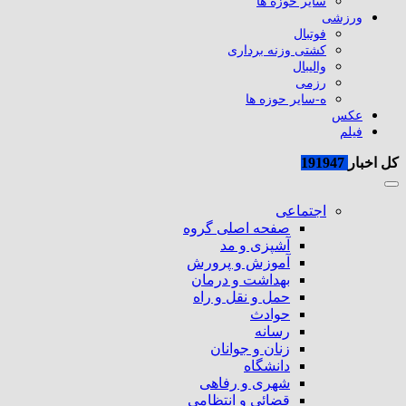
سایر حوزه ها
ورزشی
فوتبال
کشتی وزنه برداری
والیبال
رزمی
ه-سایر حوزه ها
عکس
فیلم
کل اخبار
191947
اجتماعی
صفحه اصلی گروه
آشپزی و مد
آموزش و پرورش
بهداشت و درمان
حمل و نقل و راه
حوادث
رسانه
زنان و جوانان
دانشگاه
شهری و رفاهی
قضائی و انتظامی