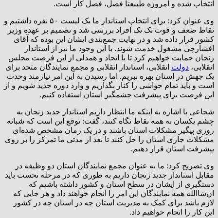
انتخاب شده و امروزه طبیعتا فصل، فصل کار است.
وی عنوان کرد: برای انتخاب استاندار ما یک لیست ۵۰ نفره داشتیم و
نقاط ضعف و قوت تک تک افراد بررسی شد و تصمیم بر عهده وزیر
کشور قرار داده شد و در نهایت جمع‌بندی ایشان این بوده که آقای
افشارچی مشغول خدمت شوند. با این وجود ما نیز از استاندار
زنجان حمایت خواهیم کرد تا با اتحاد و همدلی از این فرصت مجلس
انقلابی،
دولت
انقلابی، استاندار انقلابی و مجمع نمایندگان متحد برای
یک جهش در استان بهره‌ ببریم. اما رسیدن به این امر نیازمند وحدت
است و باید تمام حواشی را کنار بگذاریم و وارد دوره جدید شویم و از
این فرصت برای پیشرفت چشمگیر استان استفاده کنیم.
شجاعی با اشاره به اینکه ما انتظار داریم استاندار جدید زنجان به
چشم یکسان به همه نقاط نگاه کنند، گفت: توقع این است که شبانه
روزی پیگیر مشکلات استان باشند و در یک زمان مشخص شده‌ای
مشکلات جاری استان را حل کنند تا بعد از مدتی ما تمرکز را بر روی
پیشرفت استان قرار دهیم.
وی تصریح کرد: ما به عنوان مجمع نمایندگان استان دو وظیفه در
مقابل استاندار جدید زنجان داریم به طوری که در مرحله نخست باید
دستگیری از ایشان در سطح استان و کشور داشته باشیم که
ان‌شاالله همه نمایندگان این امر را انجام خواهند داد و هر جایی که
لازم باشد برای کمک به مدیریت استان چه در استان چه در کشور
این کار را انجام خواهیم داد.