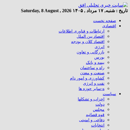
تاریخ :
شنبه, ۱۷ مرداد , ۱۴۰۵
Saturday, 8 August , 2026
صفحه نخست
اقتصادی
ارتباطات و فناوری اطلاعات
اقتصاد بین الملل
اقتصاد کلان و بودجه
انرژی
بازرگانی و تعاون
بورس
بیمه و بانک
راه و ساختمان
صنعت و معدن
کشاورزی و امور دام
نفت و انرژی
ه-سایر حوزه ها
سیاست
احزاب و تشکلها
دولت
مجلس
قوه قضائیه
دفاعی و امنیتی
انتخابات