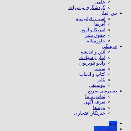
علمی
گردشگری و میراث
بین الملل
آسیا ، اقیانوسیه
آفریقا
آمریکا و اروپا
حقوق بشر
خاورمیانه
فرهنگی
آئین و اندیشه
ایثار و شهادت
رادیو تلویزیون
سینما
کتاب و ادبیات
تئاتر
موسیقی
دسترسی سریع
تماس با ما
تعرفه آگهی
پیوندها
خبرنگار افتخاری
خانه
کانال تلگرام