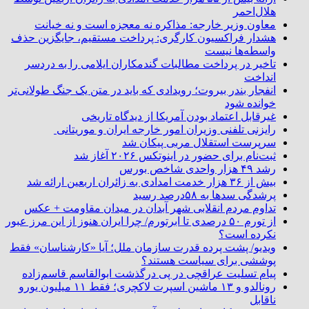
هلال‌احمر
معاون وزیر خارجه: مذاکره نه معجزه است و نه خیانت
هشدار فراکسیون کارگری: پرداخت مستقیم، جایگزین حذف
واسطه‌ها نیست
تاخیر در پرداخت مطالبات گندمکاران ایلامی را به دردسر
انداخت
انفجار بندر بیروت؛ رویدادی که باید در متن یک جنگ طولانی‌تر
خوانده شود
غیرقابل اعتماد بودن آمریکا از دیدگاه تاریخی
رایزنی تلفنی وزیران امور خارجه ایران و موریتانی
سرپرست استقلال مربی پیکان شد
ثبت‌نام برای حضور در اینوتکس ۲۰۲۶ آغاز شد
رشد ۴۹ هزار واحدی شاخص بورس
بیش از ۳۶ هزار خدمت امدادی به زائران اربعین ارائه شد
پرشدگی سدها به ۵۸درصد رسید
تداوم مردم انقلابی شهر آبدان در میدان مقاومت + عکس
از تورم ۵۰ درصدی تا ابرتورم/ چرا ایران هنوز از این مرز عبور
نکرده است؟
ویدیو/ پشت پرده قدرت سازمان ملل؛ آیا «کارشناسان» فقط
پوششی برای سیاست هستند؟
پیام تسلیت عراقچی در پی درگذشت ابوالقاسم قاسم‌زاده
رونالدو و ۱۳ ماشین اسپرت لاکچری؛ فقط ۱۱ میلیون یورو
ناقابل