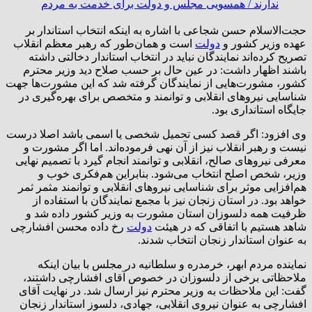
حجت‌الاسلام حسن شجاعی با اشاره به اینکه انتخاب استاندار بر
عهده وزیر کشور و
دولت
است و همان‌طور که رهبر معظم انقلاب
تصریح کرده‌اند نمایندگان نباید در انتخاب استاندار دخالتی داشته
باشند اظهار داشت: در عین حال بر حسب صلاح‌ دید وزیر محترم
کشور، مشورت‌هایی از نمایندگان گرفته شد که این مشورت‌ها جهت
شناسایی نیرو‌های انقلابی و توانمند و متخصص برای بهره‌گیری در
جایگاه استانداری بود.
وی افزود: اگر قصد کسی تحمیل شخصی یا اسمی باشد اصلا درست
نیست و رهبر انقلاب نیز از آن نهی فرموده‌اند. اما اگر مشورت و
معرفی نیرو‌های صالح، انقلابی ‌و توانمند انجام گیرد با تصمیم نهایی
وزیر، شخص اصلح انتخاب می‌شود. بنابراین هم‌فکری خوب و
هم‌افزایی موثر برای شناسایی نیرو‌های انقلابی و توانمند مثمر ثمر
خواهد بود. در استان زنجان نیز با مجمع نمایندگان با استفاده از
ظرفیت همه دلسوزان استان مشورت به وزیر کشور داده شد و
شاهد هستیم با اتفاقی که در هیئت
دولت
رخ داده محسن افشارچی
به عنوان استاندار زنجان انتخاب شدند.
نماینده مردم ابهر، خرمدره و سلطانیه در مجلس با بیان اینکه
ملاحظاتی برخی از دلسوزان در خصوص آقای افشارچی داشتند،
گفت: این ملاحظات به وزیر محترم نیز ارسال شد. در نهایت آقای
افشارچی به عنوان نیروی انقلابی، جهادی، دلسوز استاندار زنجان