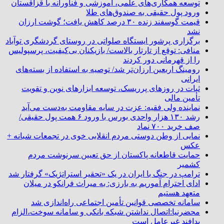
توسعه همکاری‌های علمی، آموزشی و فناورانه با قزاقستان
ورود پول حقیقی به صندوق‌های طلا
قیمت گوسفند زنده ۳۰ درصد کاهش یافت؛ گوشت ارزان
نشد
برگزاری پرشور ایستگاه صلواتی در روستای گردشگری توآباد
منافی: توقع از تارتار بالاست/ بازیکنان بی‌کیفیت، پرسپولیس
را از قهرمانی دور کردند
رومینگ اربعین ارزان‌تر شد/ توصیه به استفاده از بسته‌های
ایرانی
ثبات در روزهای پرریسک، توسعه ابزارهای نوین و تقویت
تأمین مالی
نماینده ولی فقیه: عزت در سایه مقاومت به‌دست می‌آید
رشد ۱۳۰ هزار واحدی بورس با ورود ۶ همت پول حقیقی/
صف خرید ۷۰۰ نماد
نمایی از وطن دوستی مردم انقلابی خوی در تجمعات شبانه +
عکس
حمایت قاطعانه پاکستان از حق تعیین سرنوشت مردم
کشمیر
ترامپ در جنگ با ایران در یک «تحقیر استراتژیک» گرفتار شد
ادای احترام آموریم به بارزی: به میراث فرانکو در میلان
متعهد هستیم
سامانه تخصصی قوانین تأمین اجتماعی راه‌اندازی شد
محضرنیا:اتصال نداشتن شبکه بانکی و سامانه سوخت،الزام
پدافند غیرعامل است