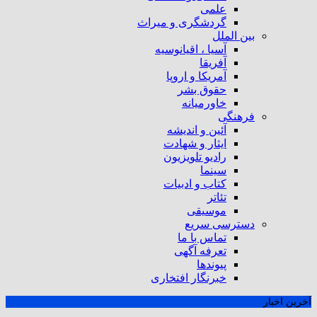
علمی
گردشگری و میراث
بین الملل
آسیا ، اقیانوسیه
آفریقا
آمریکا و اروپا
حقوق بشر
خاورمیانه
فرهنگی
آئین و اندیشه
ایثار و شهادت
رادیو تلویزیون
سینما
کتاب و ادبیات
تئاتر
موسیقی
دسترسی سریع
تماس با ما
تعرفه آگهی
پیوندها
خبرنگار افتخاری
آخرین اخبار